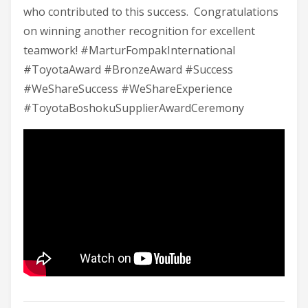
who contributed to this success. Congratulations
on winning another recognition for excellent
teamwork! #MarturFompakInternational
#ToyotaAward #BronzeAward #Success
#WeShareSuccess #WeShareExperience
#ToyotaBoshokuSupplierAwardCeremony