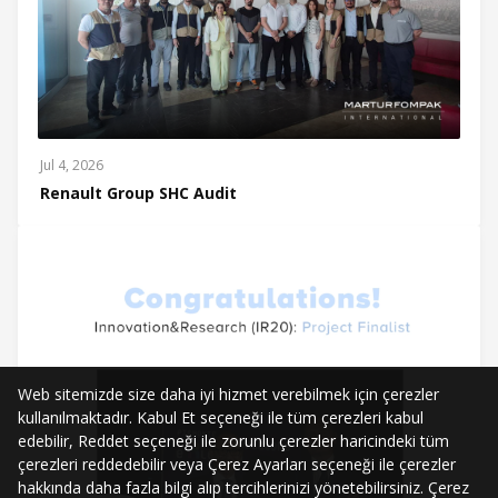
Jul 4, 2026
Renault Group SHC Audit
Web sitemizde size daha iyi hizmet verebilmek için çerezler
kullanılmaktadır. Kabul Et seçeneği ile tüm çerezleri kabul
edebilir, Reddet seçeneği ile zorunlu çerezler haricindeki tüm
çerezleri reddedebilir veya Çerez Ayarları seçeneği ile çerezler
hakkında daha fazla bilgi alıp tercihlerinizi yönetebilirsiniz. Çerez