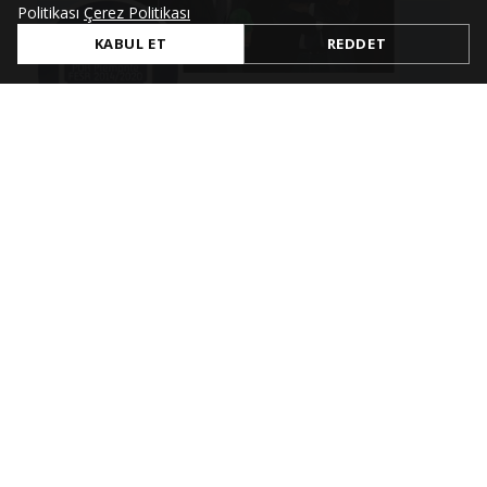
Politikası
Çerez Politikası
KABUL ET
REDDET
Jul 4, 2021
Innovation & Research Project