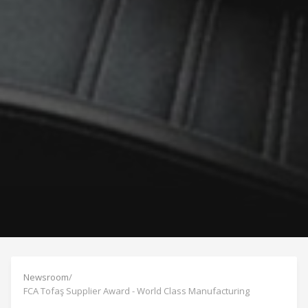
Newsroom
/
FCA Tofaş Supplier Award - World Class Manufacturing