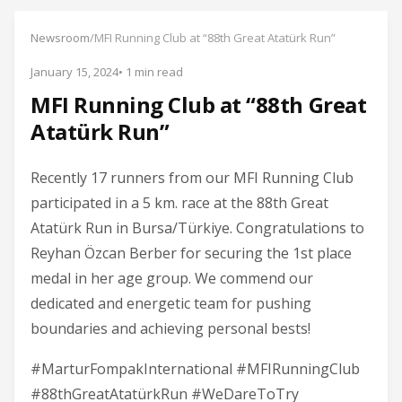
Newsroom
/
MFI Running Club at “88th Great Atatürk Run”
January 15, 2024
• 1 min read
MFI Running Club at “88th Great
Atatürk Run”
Recently 17 runners from our MFI Running Club
participated in a 5 km. race at the 88th Great
Atatürk Run in Bursa/Türkiye. Congratulations to
Reyhan Özcan Berber for securing the 1st place
medal in her age group. We commend our
dedicated and energetic team for pushing
boundaries and achieving personal bests!
#MarturFompakInternational #MFIRunningClub
#88thGreatAtatürkRun #WeDareToTry