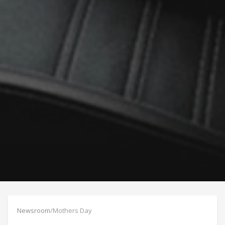
Newsroom
/
Mothers Day