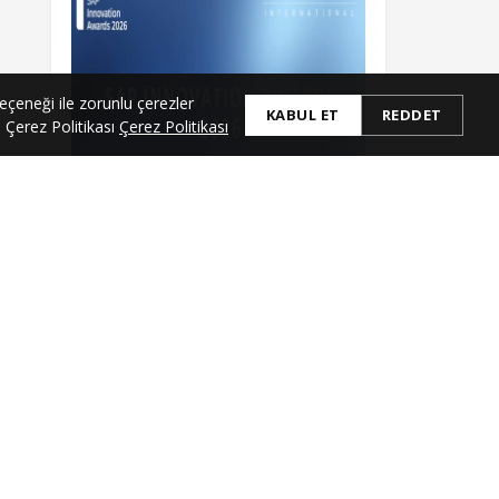
eçeneği ile zorunlu çerezler
KABUL ET
REDDET
. Çerez Politikası
Çerez Politikası
Apr 30, 2026
SAP Innovation Awards 2026
View All Posts →