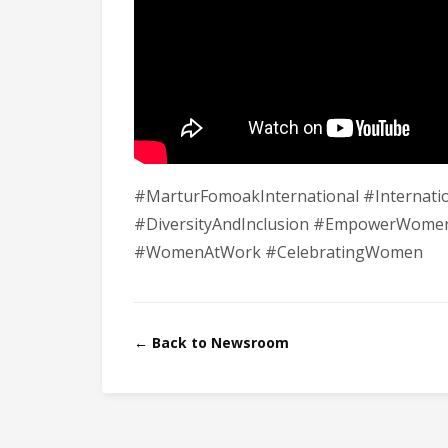
#MarturFomoakInternational #Interna
#DiversityAndInclusion #EmpowerWomen
#WomenAtWork #CelebratingWomen
← Back to Newsroom