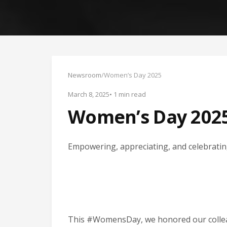
Newsroom
/
Women’s Day 2025
March 8, 2025
• 1 min read
Women’s Day 202
Empowering, appreciating, and celebratin
This #WomensDay, we honored our colleag