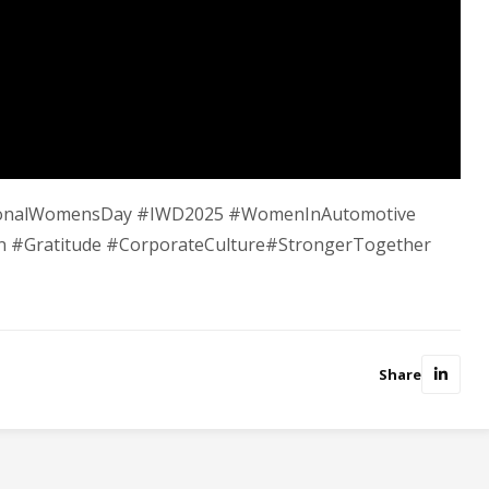
tionalWomensDay #IWD2025 #WomenInAutomotive
 #Gratitude #CorporateCulture#StrongerTogether
Share